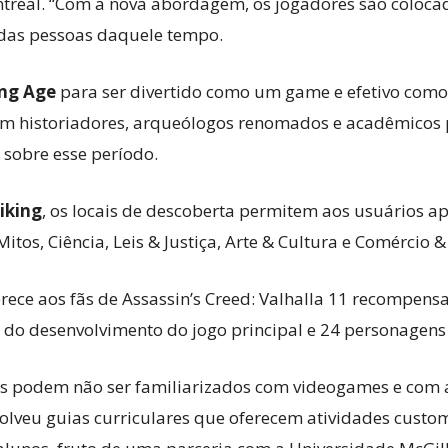
tréal. “Com a nova abordagem, os jogadores são coloca
 das pessoas daquele tempo.
ing Age
para ser divertido como um game e efetivo como
om historiadores, arqueólogos renomados e acadêmicos 
sobre esse período.
iking
, os locais de descoberta permitem aos usuários ap
itos, Ciência, Leis & Justiça, Arte & Cultura e Comércio 
rece aos fãs de Assassin’s Creed: Valhalla 11 recompens
s do desenvolvimento do jogo principal e 24 personagens
tes podem não ser familiarizados com videogames e com
volveu guias curriculares que oferecem atividades cust