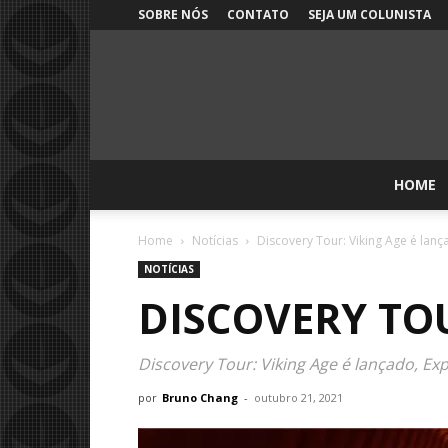
SOBRE NÓS
CONTATO
SEJA UM COLUNISTA
HOME
Home
Notícias
Discovery Tour: Viking Age é lan
NOTÍCIAS
DISCOVERY TO
Discovery Tour: Viking Age é lançado, Ex
por
Bruno Chang
-
outubro 21, 2021