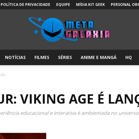
POLÍTICA DE PRIVACIDADE
EQUIPE
MÍDIA KIT GEEK
PERSONAL OR
NOTÍCIAS
FILMES
SÉRIES
ANIME E MANGÁ
HQ
Meta
çado
UR: VIKING AGE É LA
Galáxia:
periência educacional e interativa é ambientada no universo