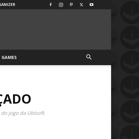
GANIZER
GAMES
NÇADO
 do jogo da Ubisoft.