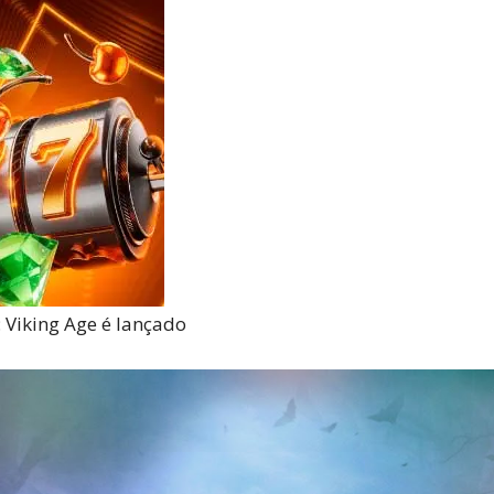
Reviews
e
notícias
 Viking Age é lançado
sobre