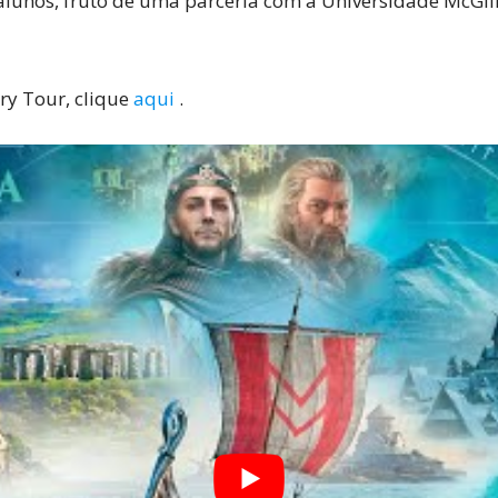
s alunos, fruto de uma parceria com a Universidade McG
ry Tour, clique
aqui
.