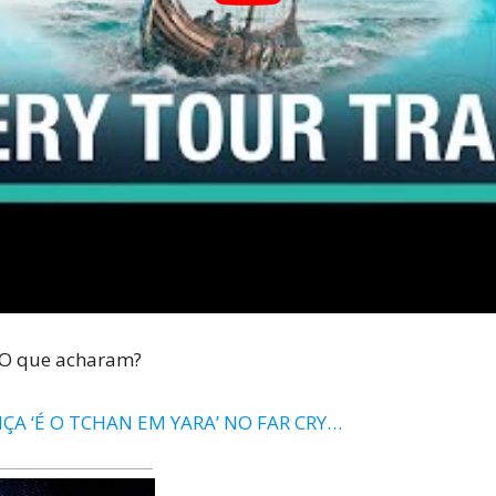
– O que acharam?
ÇA ‘É O TCHAN EM YARA’ NO FAR CRY…