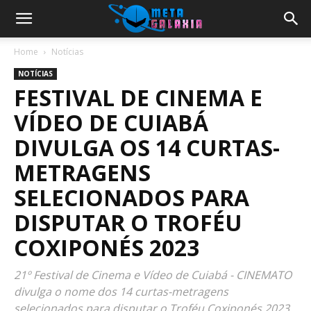
Home
Notícias
NOTÍCIAS
FESTIVAL DE CINEMA E
VÍDEO DE CUIABÁ
DIVULGA OS 14 CURTAS-
METRAGENS
SELECIONADOS PARA
DISPUTAR O TROFÉU
COXIPONÉS 2023
21º Festival de Cinema e Vídeo de Cuiabá - CINEMATO
divulga o nome dos 14 curtas-metragens
selecionados para disputar o Troféu Coxiponés 2023