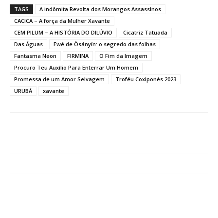
TAGS
A indômita Revolta dos Morangos Assassinos
CACICA – A força da Mulher Xavante
CEM PILUM – A HISTÓRIA DO DILÚVIO
Cicatriz Tatuada
Das Águas
Ewé de Òsányín: o segredo das folhas
Fantasma Neon
FIRMINA
O Fim da Imagem
Procuro Teu Auxílio Para Enterrar Um Homem
Promessa de um Amor Selvagem
Troféu Coxiponés 2023
URUBÁ
xavante