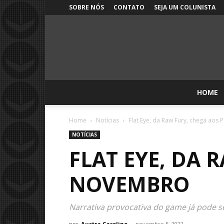
SOBRE NÓS
CONTATO
SEJA UM COLUNISTA
HOME
Home
Notícias
Flat Eye, da Raw Fury, chega ao
NOTÍCIAS
FLAT EYE, DA 
NOVEMBRO
Narrativa provocativa do game já pode 
por
Austra Caroline
-
novembro 5, 2022