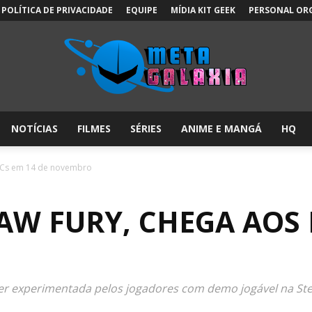
POLÍTICA DE PRIVACIDADE
EQUIPE
MÍDIA KIT GEEK
PERSONAL OR
NOTÍCIAS
FILMES
SÉRIES
ANIME E MANGÁ
HQ
Meta
s PCs em 14 de novembro
RAW FURY, CHEGA AOS 
Galáxia:
ser experimentada pelos jogadores com demo jogável na S