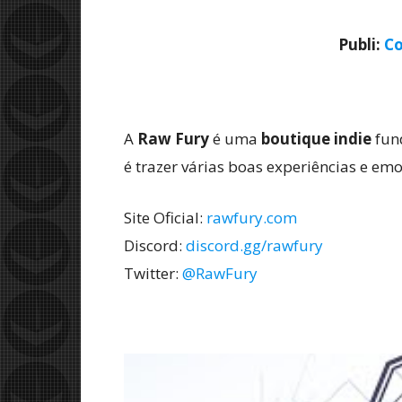
Publi:
Co
A
Raw Fury
é uma
boutique indie
fund
é trazer várias boas experiências e e
Site Oficial:
rawfury.com
Discord:
discord.gg/rawfury
Twitter:
@RawFury