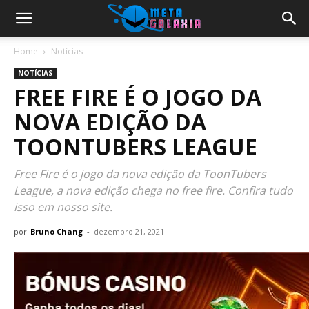
Home
Notícias
NOTÍCIAS
FREE FIRE É O JOGO DA
NOVA EDIÇÃO DA
TOONTUBERS LEAGUE
Free Fire é o jogo da nova edição da ToonTubers
League, a nova edição chega no free fire. Confira tudo
isso em nosso site.
por
Bruno Chang
-
dezembro 21, 2021