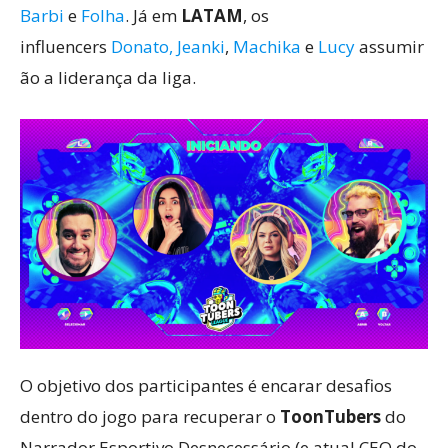
Barbi
e
Folha
. Já em
LATAM
, os
influencers
Donato,
Jeanki
,
Machika
e
Lucy
assumir
ão a liderança da liga.
O objetivo dos participantes é encarar desafios
dentro do jogo para recuperar o
ToonTubers
do
Narrador Esportivo Desnecessário (e atual CEO do