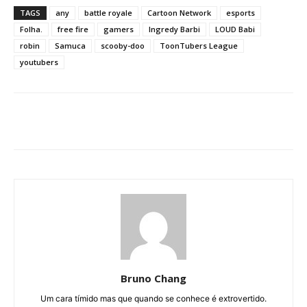
TAGS
any
battle royale
Cartoon Network
esports
Folha.
free fire
gamers
Ingredy Barbi
LOUD Babi
robin
Samuca
scooby-doo
ToonTubers League
youtubers
Bruno Chang
Um cara tímido mas que quando se conhece é extrovertido.