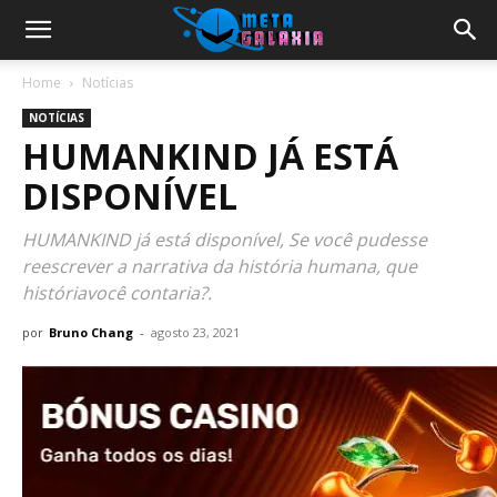
Home
Notícias
NOTÍCIAS
HUMANKIND JÁ ESTÁ
DISPONÍVEL
HUMANKIND já está disponível, Se você pudesse
reescrever a narrativa da história humana, que
históriavocê contaria?.
por
Bruno Chang
-
agosto 23, 2021