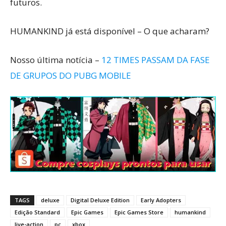
futuros.
HUMANKIND já está disponível – O que acharam?
Nosso última notícia –
12 TIMES PASSAM DA FASE
DE GRUPOS DO PUBG MOBILE
TAGS
deluxe
Digital Deluxe Edition
Early Adopters
Edição Standard
Epic Games
Epic Games Store
humankind
live-action
pc
xbox