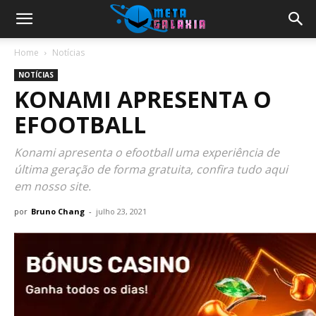
Home
Notícias
NOTÍCIAS
KONAMI APRESENTA O
EFOOTBALL
Konami apresenta o efootball uma experiência de
última geração de forma gratuita, confira tudo aqui
em nosso site.
por
Bruno Chang
-
julho 23, 2021