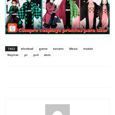
TAGS
efootball
game
konami
Messi
mobile
Neymar
pc
ps4
xbox