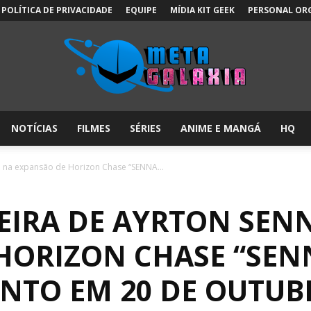
POLÍTICA DE PRIVACIDADE
EQUIPE
MÍDIA KIT GEEK
PERSONAL OR
NOTÍCIAS
FILMES
SÉRIES
ANIME E MANGÁ
HQ
Meta
a na expansão de Horizon Chase “SENNA...
REIRA DE AYRTON SEN
Galáxia:
HORIZON CHASE “SEN
NTO EM 20 DE OUTUB