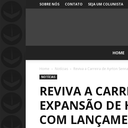
SOBRE NÓS
CONTATO
SEJA UM COLUNISTA
HOME
Home
Notícias
Reviva a Carreira de Ayrton Senn
NOTÍCIAS
REVIVA A CAR
EXPANSÃO DE 
COM LANÇAME