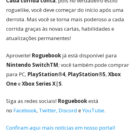
Cada corrida conta
, pois no verdadeiro estilo
roguelike, você deve começar do início após uma
derrota. Mas você se torna mais poderoso a cada
corrida graças às novas cartas, habilidades e
atualizações permanentes!
Aproveite!
Roguebook
já está disponível para
Nintendo SwitchTM
; você também pode comprar
para PC,
PlayStation®4
,
PlayStation®5
,
Xbox
One
e
Xbox Series X|S
.
Siga as redes sociais!
Roguebook
está
no
Facebook
,
Twitter,
Discord
e
YouTube
.
Confiram aqui mais notícias em nosso portal!