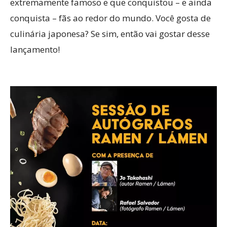
extremamente famoso e que conquistou – e ainda
conquista – fãs ao redor do mundo. Você gosta de
culinária japonesa? Se sim, então vai gostar desse
lançamento!