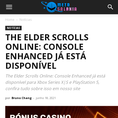
Home
Notícias
NOTÍCIAS
THE ELDER SCROLLS
ONLINE: CONSOLE
ENHANCED JÁ ESTÁ
DISPONÍVEL
The Elder Scrolls Online: Console Enhanced já está
disponível para Xbox Series X|S e PlayStation 5,
confira tudo sobre isso em nosso site
por
Bruno Chang
-
junho 18, 2021