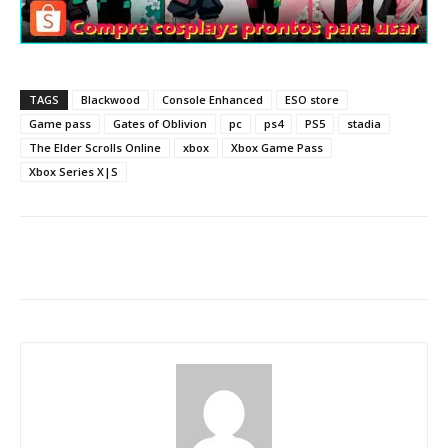
TAGS
Blackwood
Console Enhanced
ESO store
Game pass
Gates of Oblivion
pc
ps4
PS5
stadia
The Elder Scrolls Online
xbox
Xbox Game Pass
Xbox Series X|S