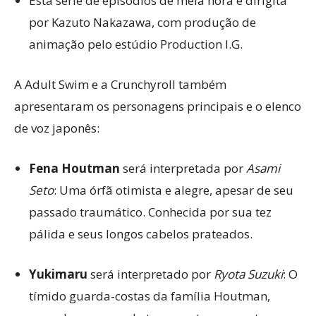
Esta série de episódios de meia hora é dirigita
por Kazuto Nakazawa, com produção de
animação pelo estúdio Production I.G.
A Adult Swim e a Crunchyroll também
apresentaram os personagens principais e o elenco
de voz japonês:
Fena Houtman
será interpretada por
Asami
Seto
: Uma órfã otimista e alegre, apesar de seu
passado traumático. Conhecida por sua tez
pálida e seus longos cabelos prateados.
Yukimaru
será interpretado por
Ryota Suzuki
: O
tímido guarda-costas da família Houtman,