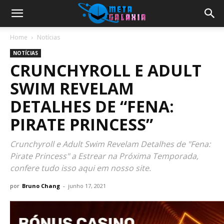
Home
Notícias
NOTÍCIAS
CRUNCHYROLL E ADULT
SWIM REVELAM
DETALHES DE “FENA:
PIRATE PRINCESS”
Crunchyroll e Adult Swim Revelam Detalhes de "Fena:
Pirate Princess" a Estrear na Próxima Temporada,
confere tudo isso aqui em nosso site.
por
Bruno Chang
-
junho 17, 2021