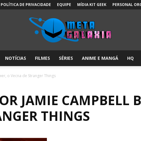
POLÍTICA DE PRIVACIDADE
EQUIPE
MÍDIA KIT GEEK
PERSONAL OR
NOTÍCIAS
FILMES
SÉRIES
ANIME E MANGÁ
HQ
Meta
er, o Vecna de Stranger Things
OR JAMIE CAMPBELL 
Galáxia:
ANGER THINGS