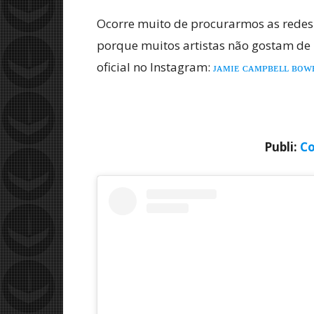
Ocorre muito de procurarmos as redes s
porque muitos artistas não gostam de 
oficial no Instagram:
ᴊᴀᴍɪᴇ ᴄᴀᴍᴘʙᴇʟʟ ʙᴏ
Publi:
Co