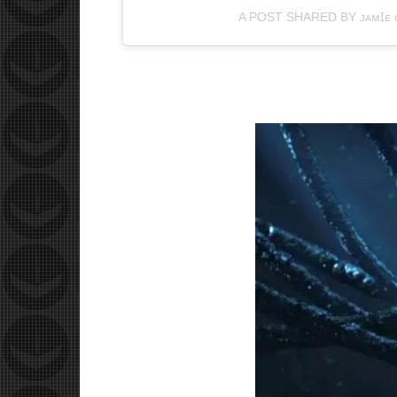
A POST SHARED BY ᴊᴀᴍꞮᴇ