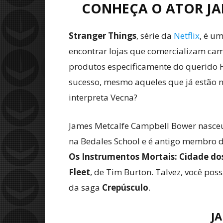
CONHEÇA O ATOR JA
Stranger Things
, série da
Netflix
, é u
encontrar lojas que comercializam cam
produtos especificamente do querido H
sucesso, mesmo aqueles que já estão n
interpreta Vecna?
James Metcalfe Campbell Bower nasceu
na Bedales School e é antigo membro d
Os Instrumentos Mortais: Cidade do
Fleet
, de Tim Burton. Talvez, você po
da saga
Crepúsculo
.
J