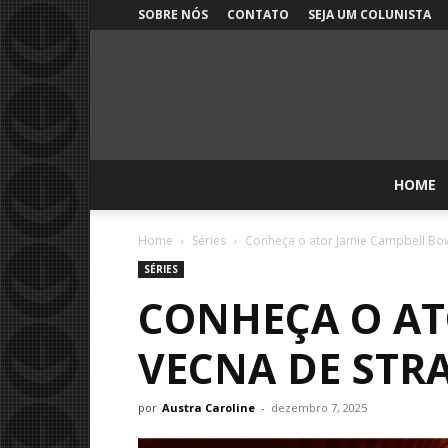
SOBRE NÓS
CONTATO
SEJA UM COLUNISTA
HOME
Home
Séries
Conheça o ator Jamie Campbell Bow
SÉRIES
CONHEÇA O AT
VECNA DE STR
por
Austra Caroline
-
dezembro 7, 2025