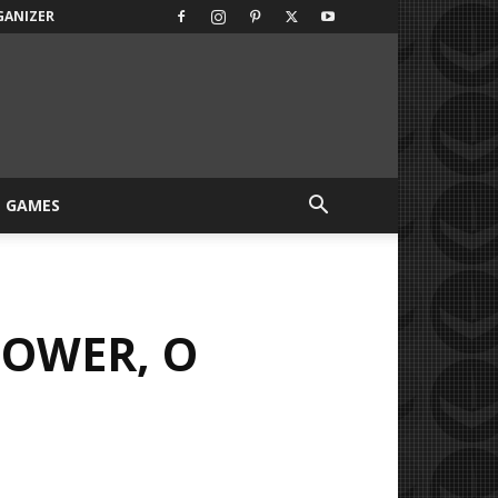
GANIZER
GAMES
BOWER, O