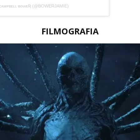
 ᴄᴀᴍᴘʙᴇʟʟ ʙᴏᴡᴇƦ (@BOWERJAMIE)
FILMOGRAFIA