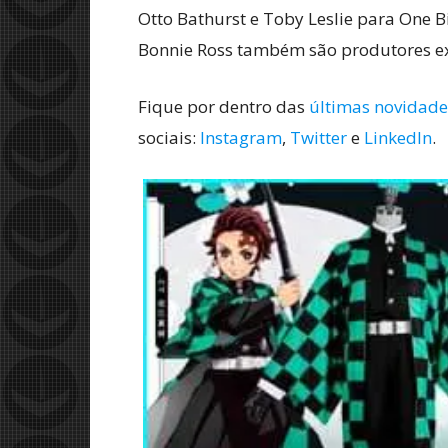
Otto Bathurst e Toby Leslie para One Bi
Bonnie Ross também são produtores exe
Fique por dentro das
últimas novidade
sociais:
Instagram
,
Twitter
e
L
inkedIn
.