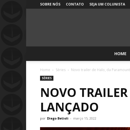
SOBRE NÓS
CONTATO
SEJA UM COLUNISTA
HOME
Home
Séries
Novo trailer de Halo, da Paramount
SÉRIES
NOVO TRAILER
LANÇADO
por
Diego Betioli
-
março 15, 2022