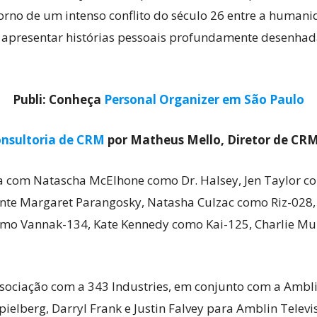
orno de um intenso conflito do século 26 entre a huma
e apresentar histórias pessoais profundamente desenhad
Publi: Conheça
Personal Organizer em São Paulo
nsultoria de CRM
por Matheus Mello, Diretor de CR
nda com Natascha McElhone como Dr. Halsey, Jen Taylor
te Margaret Parangosky, Natasha Culzac como Riz-028, 
omo Vannak-134, Kate Kennedy como Kai-125, Charlie M
ociação com a 343 Industries, em conjunto com a Ambli
pielberg, Darryl Frank e Justin Falvey para Amblin Telev