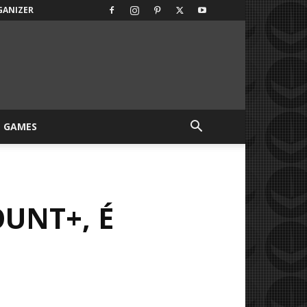
GANIZER
GAMES
UNT+, É