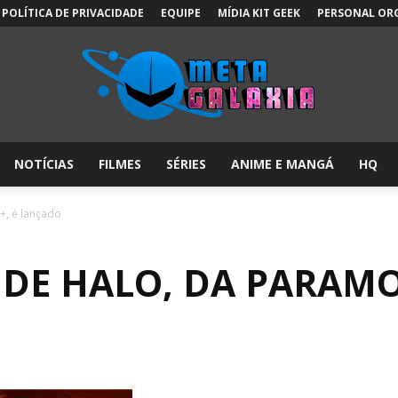
POLÍTICA DE PRIVACIDADE
EQUIPE
MÍDIA KIT GEEK
PERSONAL OR
NOTÍCIAS
FILMES
SÉRIES
ANIME E MANGÁ
HQ
Meta
+, é lançado
 DE HALO, DA PARAMO
Galáxia: