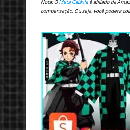
Nota: O
Meta Galáxia
é afiliado da Amaz
compensação. Ou seja, você poderá colab