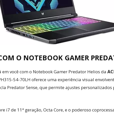
Cultura
Pop!
COM O NOTEBOOK GAMER PREDAT
há em você com o Notebook Gamer Predator Helios da
AC
 PH315-54-70LH oferece uma experiência visual envolvent
tecla Predator Sense, que permite ajustes personalizado
e i7 de 11ª geração, Octa Core, e o poderoso coprocess