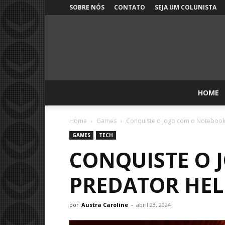
SOBRE NÓS
CONTATO
SEJA UM COLUNISTA
HOME
Home
Games
Conquiste o Jogo com o Notebook
GAMES
TECH
CONQUISTE O 
PREDATOR HEL
por
Austra Caroline
-
abril 23, 2024