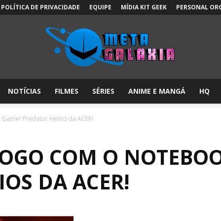
POLÍTICA DE PRIVACIDADE
EQUIPE
MÍDIA KIT GEEK
PERSONAL OR
NOTÍCIAS
FILMES
SÉRIES
ANIME E MANGÁ
HQ
Meta
 Gamer Predator Helios da ACER!
JOGO COM O NOTEBO
Galáxia:
IOS DA ACER!