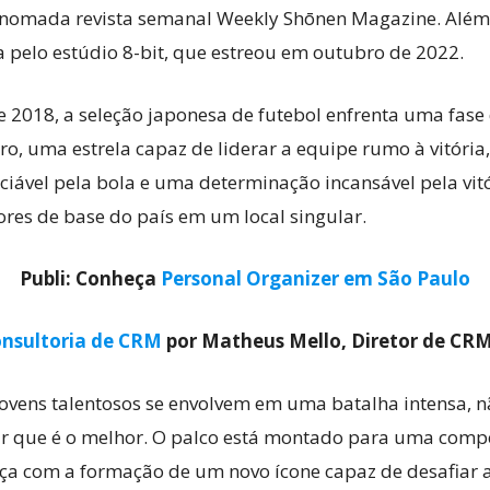
enomada revista semanal Weekly Shōnen Magazine. Além 
pelo estúdio 8-bit, que estreou em outubro de 2022.
018, a seleção japonesa de futebol enfrenta uma fase d
o, uma estrela capaz de liderar a equipe rumo à vitória,
iável pela bola e uma determinação incansável pela vit
res de base do país em um local singular.
Publi: Conheça
Personal Organizer em São Paulo
nsultoria de CRM
por Matheus Mello, Diretor de CR
 jovens talentosos se envolvem em uma batalha intensa
r que é o melhor. O palco está montado para uma compet
ça com a formação de um novo ícone capaz de desafiar as