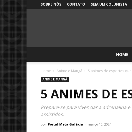
SOBRE NÓS
CONTATO
SEJA UM COLUNISTA
HOME
Home
Anime e Mangá
5 animes de esportes que 
ANIME E MANGÁ
5 ANIMES DE E
Prepare-se para vivenciar a adrenalina e
assistidos.
por
Portal Meta Galáxia
-
março 10, 2024