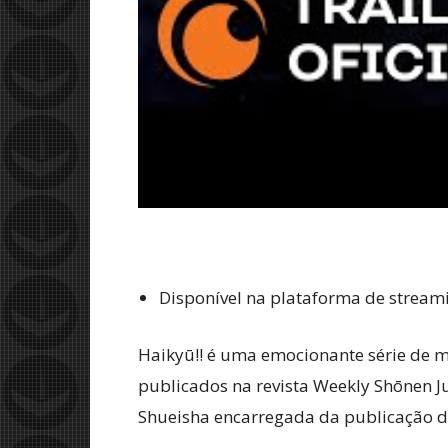
Disponível na plataforma de strea
Haikyū!! é uma emocionante série de m
publicados na revista Weekly Shōnen Ju
Shueisha encarregada da publicação 