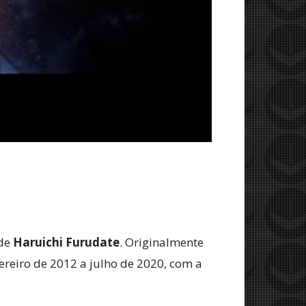
 de
Haruichi Furudate
. Originalmente
ereiro de 2012 a julho de 2020, com a