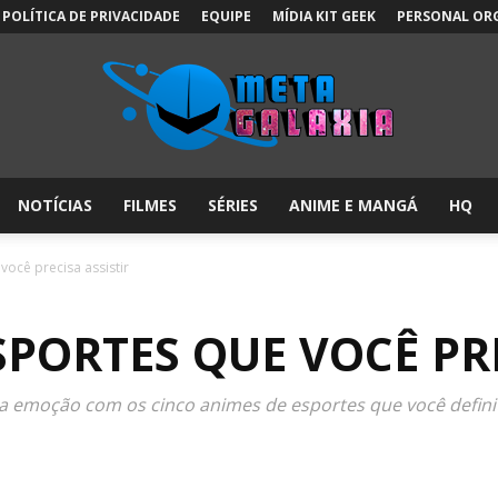
POLÍTICA DE PRIVACIDADE
EQUIPE
MÍDIA KIT GEEK
PERSONAL OR
NOTÍCIAS
FILMES
SÉRIES
ANIME E MANGÁ
HQ
Meta
você precisa assistir
SPORTES QUE VOCÊ PRE
Galáxia:
 a emoção com os cinco animes de esportes que você definit