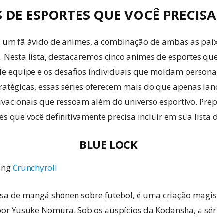
 DE ESPORTES QUE VOCÊ PRECISA
ou um fã ávido de animes, a combinação de ambas as pa
. Nesta lista, destacaremos cinco animes de esportes qu
 de equipe e os desafios individuais que moldam person
atégicas, essas séries oferecem mais do que apenas lanc
vacionais que ressoam além do universo esportivo. Prepa
 que você definitivamente precisa incluir em sua lista d
BLUE LOCK
ming
Crunchyroll
esa de mangá shōnen sobre futebol, é uma criação magis
por Yusuke Nomura. Sob os auspícios da Kodansha, a séri