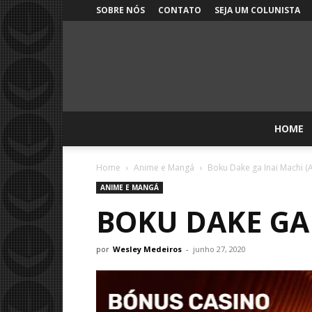
SOBRE NÓS
CONTATO
SEJA UM COLUNISTA
HOME
Home
Anime e Mangá
Boku Dake ga Inai Machi (A
ANIME E MANGÁ
BOKU DAKE GA 
por
Wesley Medeiros
-
junho 27, 2020