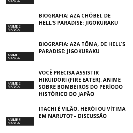
MANGÁ
BIOGRAFIA: AZA CHŌBEI, DE
HELL’S PARADISE: JIGOKURAKU
ANIME E
MANGÁ
BIOGRAFIA: AZA TŌMA, DE HELL’S
PARADISE: JIGOKURAKU
ANIME E
MANGÁ
VOCÊ PRECISA ASSISTIR
HIKUIDORI (FIRE EATER), ANIME
ANIME E
SOBRE BOMBEIROS DO PERÍODO
MANGÁ
HISTÓRICO DO JAPÃO
ITACHI É VILÃO, HERÓI OU VÍTIMA
EM NARUTO? – DISCUSSÃO
ANIME E
MANGÁ