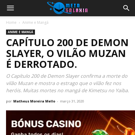
Home
Anime e Mangá
ANIME E MANGÁ
CAPÍTULO 200 DE DEMON
SLAYER, O VILÃO MUZAN
É DERROTADO.
O Capítulo 200 de Demon Slayer confirma a morte do
vilão Muzan e mostra o estrago que o vilão fez nos
heróis. Muitas mortes no mangá de Kimetsu no Yaiba.
por
Matheus Moreira Mello
-
março 31, 2020