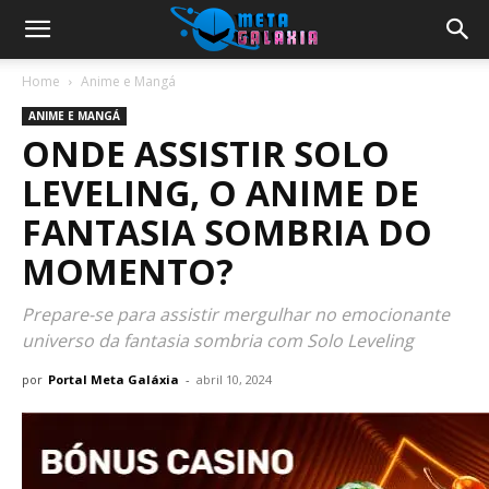
Home
Anime e Mangá
ANIME E MANGÁ
ONDE ASSISTIR SOLO
LEVELING, O ANIME DE
FANTASIA SOMBRIA DO
MOMENTO?
Prepare-se para assistir mergulhar no emocionante
universo da fantasia sombria com Solo Leveling
por
Portal Meta Galáxia
-
abril 10, 2024