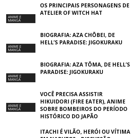
OS PRINCIPAIS PERSONAGENS DE
ATELIER OF WITCH HAT
ANIME E
MANGÁ
BIOGRAFIA: AZA CHŌBEI, DE
HELL’S PARADISE: JIGOKURAKU
ANIME E
MANGÁ
BIOGRAFIA: AZA TŌMA, DE HELL’S
PARADISE: JIGOKURAKU
ANIME E
MANGÁ
VOCÊ PRECISA ASSISTIR
HIKUIDORI (FIRE EATER), ANIME
ANIME E
SOBRE BOMBEIROS DO PERÍODO
MANGÁ
HISTÓRICO DO JAPÃO
ITACHI É VILÃO, HERÓI OU VÍTIMA