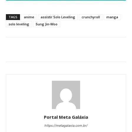
TAGS
anime
assistir Solo Leveling
crunchyroll
manga
solo leveling
Sung Jin-Woo
Portal Meta Galáxia
https://metagalaxia.com.br/