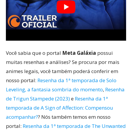
Você sabia que o portal
Meta Galáxia
possui
muitas resenhas e análises? Se procura por mais
animes legais, você também poderá conferir em
nosso portal:
Resenha da 1ª temporada de Solo
Leveling, a fantasia sombria do momento
,
Resenha
de Trigun Stampede (2023)
e
Resenha da 1ª
temporada de A Sign of Affection: Compensou
acompanhar?
? Nós também temos em nosso
portal:
Resenha da 1ª temporada de The Unwanted