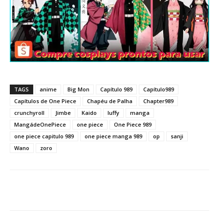
TAGS
anime
Big Mon
Capítulo 989
Capítulo989
Capítulos de One Piece
Chapéu de Palha
Chapter989
crunchyroll
Jimbe
Kaido
luffy
manga
MangádeOnePiece
one piece
One Piece 989
one piece capitulo 989
one piece manga 989
op
sanji
Wano
zoro