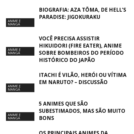
BIOGRAFIA: AZA TŌMA, DE HELL’S
PARADISE: JIGOKURAKU
ANIME E
MANGÁ
VOCÊ PRECISA ASSISTIR
HIKUIDORI (FIRE EATER), ANIME
ANIME E
SOBRE BOMBEIROS DO PERÍODO
MANGÁ
HISTÓRICO DO JAPÃO
ITACHI É VILÃO, HERÓI OU VÍTIMA
EM NARUTO? – DISCUSSÃO
ANIME E
MANGÁ
5 ANIMES QUE SÃO
SUBESTIMADOS, MAS SÃO MUITO
ANIME E
BONS
MANGÁ
OS PRINCIPAIS ANIMES DA