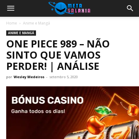
Home
Anime e Mangá
ANIME E MANGÁ
ONE PIECE 989 – NÃO
SINTO QUE VAMOS
PERDER! | ANÁLISE
por
Wesley Medeiros
-
setembro 5, 2020