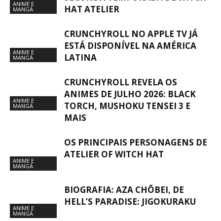
ANIME E
HAT ATELIER
MANGÁ
CRUNCHYROLL NO APPLE TV JÁ
ESTÁ DISPONÍVEL NA AMÉRICA
ANIME E
LATINA
MANGÁ
CRUNCHYROLL REVELA OS
ANIMES DE JULHO 2026: BLACK
ANIME E
TORCH, MUSHOKU TENSEI 3 E
MANGÁ
MAIS
OS PRINCIPAIS PERSONAGENS DE
ATELIER OF WITCH HAT
ANIME E
MANGÁ
BIOGRAFIA: AZA CHŌBEI, DE
HELL’S PARADISE: JIGOKURAKU
ANIME E
MANGÁ