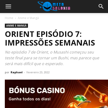
Home
Anime e Mangá
ANIME E MANGÁ
ORIENT EPISÓDIO 7:
IMPRESSÕES SEMANAIS
No episódio 7 de Orient, o Musashi começou seu
teste final para se tornar um Bushi, mas parece que
será mais difícil que o esperado.
por
Raphael
-
fevereiro 23, 2022