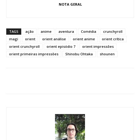
NOTA GERAL
TAGS
ação
anime
aventura
Comédia
crunchyroll
magi
orient
orient análise
orient anime
orient crítica
orient crunchyroll
orient episódio 7
orient impressões
orient primeiras impressões
Shinobu Ohtaka
shounen