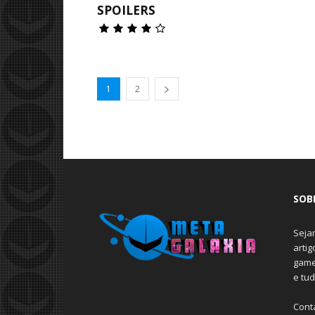
SPOILERS
1
2
SOB
Seja
arti
game
e tu
Cont