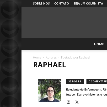
SOBRE NÓS
CONTATO
SEJA UM COLUNISTA
HOME
Home
Autores
Postado por Raphael
RAPHAEL
32 POSTS
0 COMENTÁRI
Estudante de Enfermagem. Fã d
futebol. Escrevo histórias e j