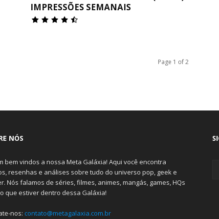
IMPRESSÕES SEMANAIS
Page 1 of 2
RE NÓS
S
m bem vindos a nossa Meta Galáxia! Aqui você encontra
gos, resenhas e análises sobre tudo do universo pop, geek e
r. Nós falamos de séries, filmes, animes, mangás, games, HQs
do que estiver dentro dessa Galáxia!
ate-nos:
contato@metagalaxia.com.br