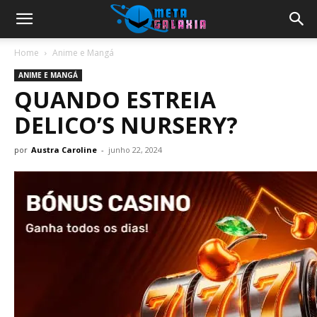
Home
Anime e Mangá
ANIME E MANGÁ
QUANDO ESTREIA
DELICO’S NURSERY?
por
Austra Caroline
-
junho 22, 2024