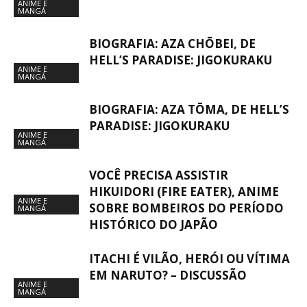
ANIME E
MANGÁ
BIOGRAFIA: AZA CHŌBEI, DE
HELL’S PARADISE: JIGOKURAKU
ANIME E
MANGÁ
BIOGRAFIA: AZA TŌMA, DE HELL’S
PARADISE: JIGOKURAKU
ANIME E
MANGÁ
VOCÊ PRECISA ASSISTIR
HIKUIDORI (FIRE EATER), ANIME
ANIME E
SOBRE BOMBEIROS DO PERÍODO
MANGÁ
HISTÓRICO DO JAPÃO
ITACHI É VILÃO, HERÓI OU VÍTIMA
EM NARUTO? – DISCUSSÃO
ANIME E
MANGÁ