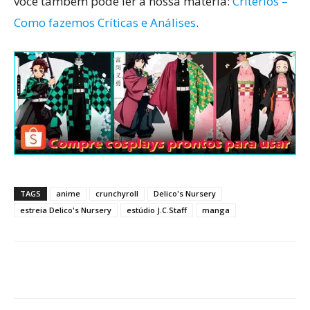
você também pode ler a nossa matéria:
Critérios –
Como fazemos Críticas e Análises
.
TAGS
anime
crunchyroll
Delico's Nursery
estreia Delico's Nursery
estúdio J.C.Staff
manga