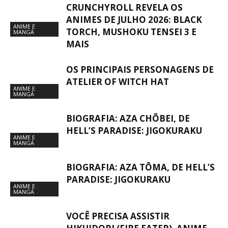
CRUNCHYROLL REVELA OS
ANIMES DE JULHO 2026: BLACK
ANIME E
TORCH, MUSHOKU TENSEI 3 E
MANGÁ
MAIS
OS PRINCIPAIS PERSONAGENS DE
ATELIER OF WITCH HAT
ANIME E
MANGÁ
BIOGRAFIA: AZA CHŌBEI, DE
HELL’S PARADISE: JIGOKURAKU
ANIME E
MANGÁ
BIOGRAFIA: AZA TŌMA, DE HELL’S
PARADISE: JIGOKURAKU
ANIME E
MANGÁ
VOCÊ PRECISA ASSISTIR