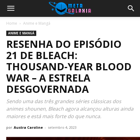
Home
Anime e Mangá
ANIME E MANGÁ
RESENHA DO EPISÓDIO
21 DE BLEACH:
THOUSAND-YEAR BLOOD
WAR – A ESTRELA
DESGOVERNADA
Sendo uma das três grandes séries clássicas dos
animes shounen, Bleach agora alcançou alturas ainda
maiores e está mais forte do que nunca.
por
Austra Caroline
-
setembro 4, 2023