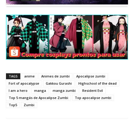
TAGS
anime
Animes de zumbi
Apocalipse zumbi
Fort of apocalypse
Gakkou Gurashi
Highschool of the dead
I am a hero
manga
manga zumbi
Resident Evil
Top 5 mangás de Apocalipse Zumbi
Top apocalipse zumbi
Top5
Zumbi