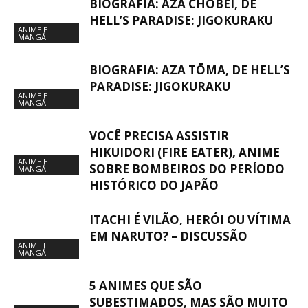
BIOGRAFIA: AZA CHŌBEI, DE
HELL’S PARADISE: JIGOKURAKU
ANIME E
MANGÁ
BIOGRAFIA: AZA TŌMA, DE HELL’S
PARADISE: JIGOKURAKU
ANIME E
MANGÁ
VOCÊ PRECISA ASSISTIR
HIKUIDORI (FIRE EATER), ANIME
ANIME E
SOBRE BOMBEIROS DO PERÍODO
MANGÁ
HISTÓRICO DO JAPÃO
ITACHI É VILÃO, HERÓI OU VÍTIMA
EM NARUTO? – DISCUSSÃO
ANIME E
MANGÁ
5 ANIMES QUE SÃO
SUBESTIMADOS, MAS SÃO MUITO