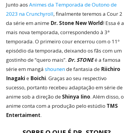
Junto aos
Animes da Temporada de Outono de
2023 na Crunchyroll
, finalmente teremos a Cour 2
da série em anime
Dr. Stone New World
! Essa é a
mais nova temporada, correspondendo à 3ª
temporada. O primeiro cour encerrou com o 11º
episódio da temporada, deixando os fãs com um
gostinho de “quero mais”.
Dr. STONE
é a famosa
série em mangá
shounen
de fantasia de
Riichiro
Inagaki
e
Boichi
. Graças ao seu respectivo
sucesso, portanto recebeu adaptação em série de
anime sob a direção de
Shinya Iino
. Além disso, o
anime conta com a produção pelo estúdio
TMS
Entertaiment
.
SOBRE O QUE É DR. STONE?