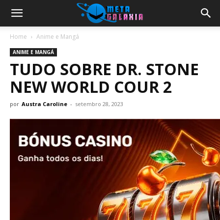
Home
Anime e Mangá
ANIME E MANGÁ
TUDO SOBRE DR. STONE
NEW WORLD COUR 2
por
Austra Caroline
-
setembro 28, 2023