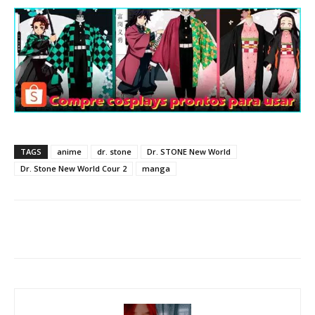
TAGS
anime
dr. stone
Dr. STONE New World
Dr. Stone New World Cour 2
manga