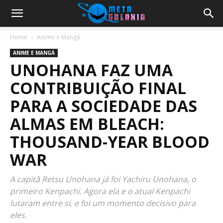
Home
Anime e Mangá
ANIME E MANGÁ
UNOHANA FAZ UMA
CONTRIBUIÇÃO FINAL
PARA A SOCIEDADE DAS
ALMAS EM BLEACH:
THOUSAND-YEAR BLOOD
WAR
A capitã Retsu Unohana já foi Yachiru Unohana, o
primeiro Kenpachi. Agora ela e o atual Kenpachi
lutaram entre si, e foi um momento decisivo para
eles.