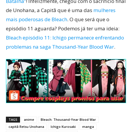
Batalha”
! Infelizmente, chegou com o sacrifício final
de Unohana, a Capitã que é uma das
mulheres
mais poderosas de Bleach
. O que será que o
episódio 11 aguarda? Podemos já ter uma ideia:
Bleach episódio 11: Ichigo permanece enfrentando
problemas na saga Thousand-Year Blood War
.
TAGS
anime
Bleach: Thousand-Year Blood War
capitã Retsu Unohana
Ichigo Kurosaki
manga