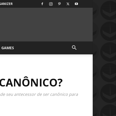
GANIZER
GAMES
 CANÔNICO?
 de seu antecessor de ser canônico para