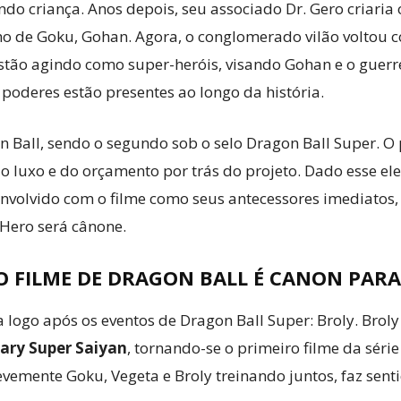
do criança. Anos depois, seu associado Dr. Gero criaria 
ilho de Goku, Gohan. Agora, o conglomerado vilão volto
tão agindo como super-heróis, visando Gohan e o guerre
poderes estão presentes ao longo da história.
on Ball, sendo o segundo sob o selo Dragon Ball Super. O
 luxo e do orçamento por trás do projeto. Dado esse el
envolvido com o filme como seus antecessores imediatos,
 Hero será cânone.
O FILME DE DRAGON BALL É CANON PARA
 logo após os eventos de Dragon Ball Super: Broly. Brol
dary Super Saiyan
, tornando-se o primeiro filme da séri
vemente Goku, Vegeta e Broly treinando juntos, faz sent