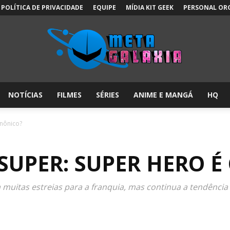
POLÍTICA DE PRIVACIDADE
EQUIPE
MÍDIA KIT GEEK
PERSONAL OR
NOTÍCIAS
FILMES
SÉRIES
ANIME E MANGÁ
HQ
Meta
anônico?
SUPER: SUPER HERO É
Galáxia:
 muitas estreias para a franquia, mas continua a tendência