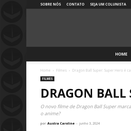
SOBRE NÓS
CONTATO
SEJA UM COLUNISTA
HOME
Home
Filmes
Dragon Ball Super: Super Hero é c
FILMES
DRAGON BALL 
O novo filme de Dragon Ball Super marca
o anime?
por
Austra Caroline
-
junho 3, 2024