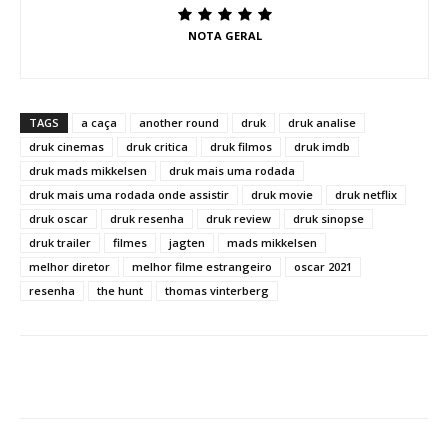
NOTA GERAL
TAGS
a caça
another round
druk
druk analise
druk cinemas
druk critica
druk filmos
druk imdb
druk mads mikkelsen
druk mais uma rodada
druk mais uma rodada onde assistir
druk movie
druk netflix
druk oscar
druk resenha
druk review
druk sinopse
druk trailer
filmes
jagten
mads mikkelsen
melhor diretor
melhor filme estrangeiro
oscar 2021
resenha
the hunt
thomas vinterberg