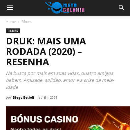
Home
Filmes
FILMES
DRUK: MAIS UMA
RODADA (2020) –
RESENHA
Na busca por mais em suas vidas, quatro amigos
bebem. Amizade, solidão, amor e a crise da meia-
idade
por
Diego Betioli
-
abril 4, 2021