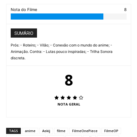
Nota do Filme
8
SUMÁRIO
Prós: - Roteiro; - Vilão; - Conexão com o mundo do anime; -
Animação. Contra: - Lutas pouco inspiradas; - Trilha Sonora
discreta.
8
NOTA GERAL
TAGS
anime
Aokij
filme
FilmeOnePiece
FilmeOP