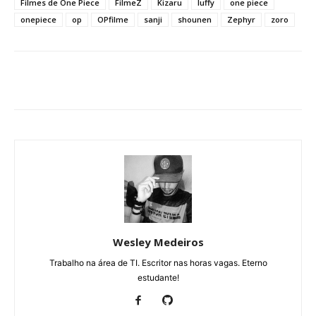
Filmes de One Piece
FilmeZ
Kizaru
luffy
one piece
onepiece
op
OPfilme
sanji
shounen
Zephyr
zoro
Wesley Medeiros
Trabalho na área de TI. Escritor nas horas vagas. Eterno
estudante!