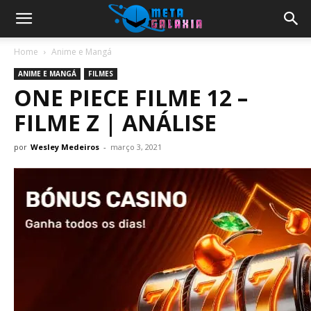
Home
Anime e Mangá
ANIME E MANGÁ
FILMES
ONE PIECE FILME 12 –
FILME Z | ANÁLISE
por
Wesley Medeiros
-
março 3, 2021