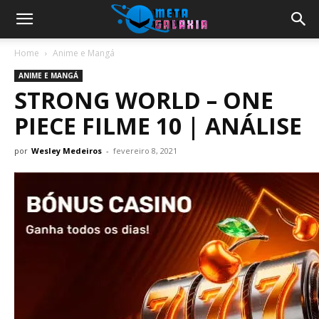
Home
Anime e Mangá
ANIME E MANGÁ
STRONG WORLD – ONE
PIECE FILME 10 | ANÁLISE
por
Wesley Medeiros
-
fevereiro 8, 2021