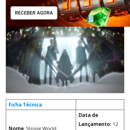
Ficha Técnica
Data de
Lançamento:
12
Nome
: Strong World