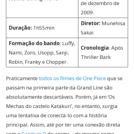
de dezembro de
2009.
Diretor:
Munehisa
Duração:
1h55min
Sakai
Formação do bando
: Luffy,
Cronologia
: Após
Nami, Zoro, Usopp, Sanji,
Thriller Bark
Robin, Franky e Chopper.
Praticamente
todos os filmes de One Piece
que se
passam na primeira parte da Grand Line são
absolutamente descartáveis. Porém, já em ‘Os
Mechas do castelo Katakuri’, no entanto, surgia
uma tentativa de conectá-lo com a história
principal. Assim, até por ter uma conexão direta
com o
Capítulo 0
do anime – de mesmo nome –