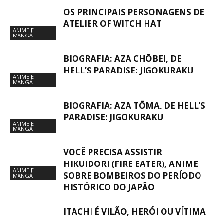
OS PRINCIPAIS PERSONAGENS DE
ATELIER OF WITCH HAT
ANIME E
MANGÁ
BIOGRAFIA: AZA CHŌBEI, DE
HELL’S PARADISE: JIGOKURAKU
ANIME E
MANGÁ
BIOGRAFIA: AZA TŌMA, DE HELL’S
PARADISE: JIGOKURAKU
ANIME E
MANGÁ
VOCÊ PRECISA ASSISTIR
HIKUIDORI (FIRE EATER), ANIME
ANIME E
SOBRE BOMBEIROS DO PERÍODO
MANGÁ
HISTÓRICO DO JAPÃO
ITACHI É VILÃO, HERÓI OU VÍTIMA