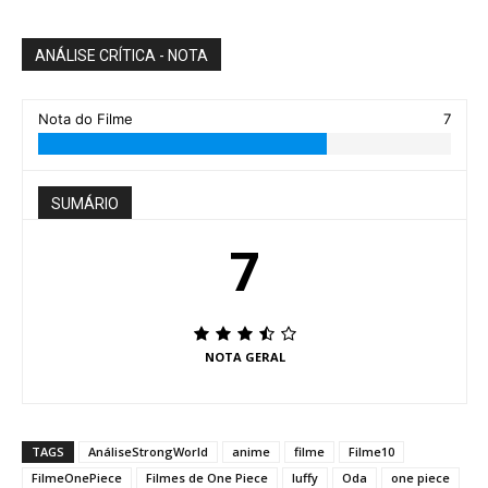
ANÁLISE CRÍTICA - NOTA
Nota do Filme
7
SUMÁRIO
7
NOTA GERAL
TAGS
AnáliseStrongWorld
anime
filme
Filme10
FilmeOnePiece
Filmes de One Piece
luffy
Oda
one piece