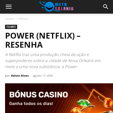
Home
Filmes
FILMES
POWER (NETFLIX) –
RESENHA
A Netflix traz uma produção cheia de ação e
superpoderes sobre a cidade de Nova Orleans em
meio a uma nova substância, a Power.
por
Kelvin Alves
-
agosto 17, 2020