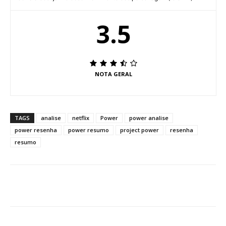
3.5
NOTA GERAL
TAGS
analise
netflix
Power
power analise
power resenha
power resumo
project power
resenha
resumo