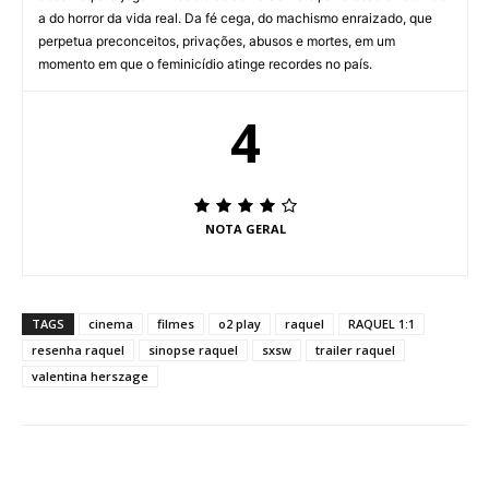
a do horror da vida real. Da fé cega, do machismo enraizado, que
perpetua preconceitos, privações, abusos e mortes, em um
momento em que o feminicídio atinge recordes no país.
4
NOTA GERAL
TAGS
cinema
filmes
o2 play
raquel
RAQUEL 1:1
resenha raquel
sinopse raquel
sxsw
trailer raquel
valentina herszage