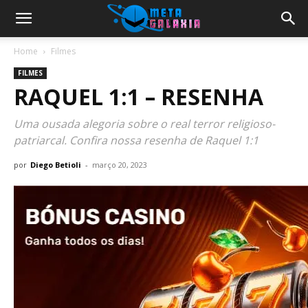
Home
Filmes
FILMES
RAQUEL 1:1 – RESENHA
Uma ousada alegoria sobre o real terror religioso-
patriarcal. Confira nossa resenha de Raquel 1:1
por
Diego Betioli
-
março 20, 2023