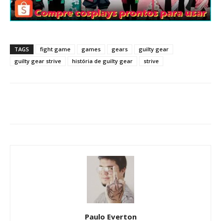
TAGS
fight game
games
gears
guilty gear
guilty gear strive
história de guilty gear
strive
Paulo Everton