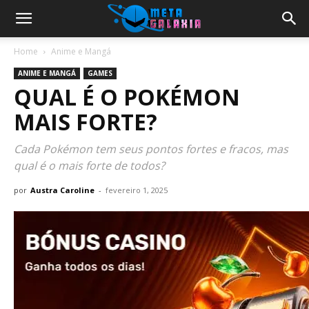
Home
Anime e Mangá
ANIME E MANGÁ
GAMES
QUAL É O POKÉMON
MAIS FORTE?
Cada Pokémon tem seus pontos fortes e fracos, mas
qual é o mais forte de todos?
por
Austra Caroline
-
fevereiro 1, 2025