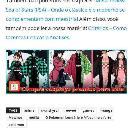
Também não podemos nos esquecer:
Meta-review
Sea of Stars (PS4) – Onde o clássico e o moderno se
complementam com maestria
! Além disso, você
também pode ler a nossa matéria:
Critérios – Como
fazemos Críticas e Análises
.
TAGS
anime
crunchyroll
eevee
games
manga
Mewtwo
netflix
O Pokémon Lendário e Mítico mais forte
pokémon