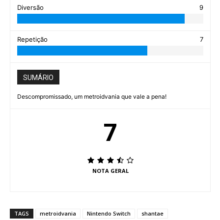
Diversão
9
Repetição
7
SUMÁRIO
Descompromissado, um metroidvania que vale a pena!
7
NOTA GERAL
TAGS
metroidvania
Nintendo Switch
shantae