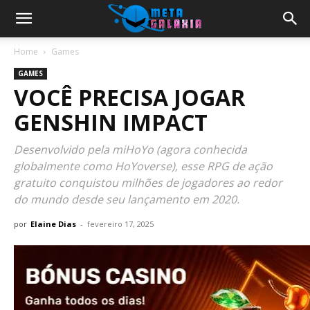
Home
Games
GAMES
VOCÊ PRECISA JOGAR
GENSHIN IMPACT
Desenvolvido pela miHoYo (agora conhecida
globalmente como HoYoverse), esse RPG de ação
gratuito conquistou milhões de jogadores ao redor
do mundo desde seu lançamento em 2020.
por
Elaine Dias
-
fevereiro 17, 2025