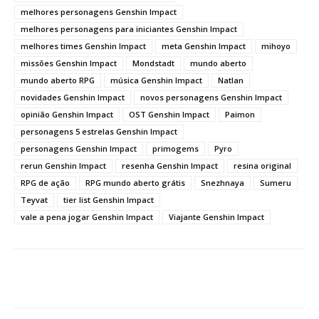
melhores personagens Genshin Impact
melhores personagens para iniciantes Genshin Impact
melhores times Genshin Impact
meta Genshin Impact
mihoyo
missões Genshin Impact
Mondstadt
mundo aberto
mundo aberto RPG
música Genshin Impact
Natlan
novidades Genshin Impact
novos personagens Genshin Impact
opinião Genshin Impact
OST Genshin Impact
Paimon
personagens 5 estrelas Genshin Impact
personagens Genshin Impact
primogems
Pyro
rerun Genshin Impact
resenha Genshin Impact
resina original
RPG de ação
RPG mundo aberto grátis
Snezhnaya
Sumeru
Teyvat
tier list Genshin Impact
vale a pena jogar Genshin Impact
Viajante Genshin Impact