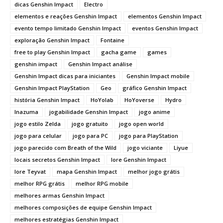
dicas Genshin Impact
Electro
elementos e reações Genshin Impact
elementos Genshin Impact
evento tempo limitado Genshin Impact
eventos Genshin Impact
exploração Genshin Impact
Fontaine
free to play Genshin Impact
gacha game
games
genshin impact
Genshin Impact análise
Genshin Impact dicas para iniciantes
Genshin Impact mobile
Genshin Impact PlayStation
Geo
gráfico Genshin Impact
história Genshin Impact
HoYolab
HoYoverse
Hydro
Inazuma
jogabilidade Genshin Impact
jogo anime
jogo estilo Zelda
jogo gratuito
jogo open world
jogo para celular
jogo para PC
jogo para PlayStation
jogo parecido com Breath of the Wild
jogo viciante
Liyue
locais secretos Genshin Impact
lore Genshin Impact
lore Teyvat
mapa Genshin Impact
melhor jogo grátis
melhor RPG grátis
melhor RPG mobile
melhores armas Genshin Impact
melhores composições de equipe Genshin Impact
melhores estratégias Genshin Impact