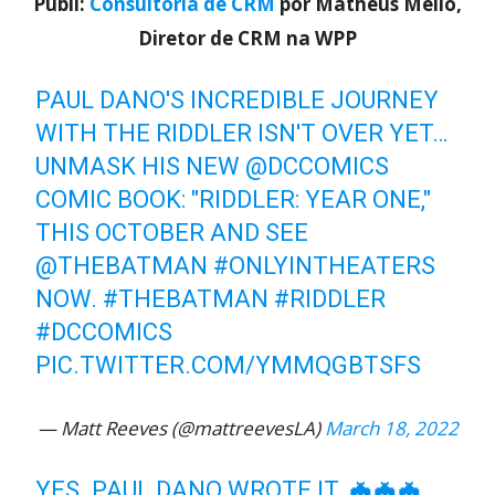
Publi:
Consultoria de CRM
por Matheus Mello,
Diretor de CRM na WPP
PAUL DANO'S INCREDIBLE JOURNEY
WITH THE RIDDLER ISN'T OVER YET…
UNMASK HIS NEW
@DCCOMICS
COMIC BOOK: "RIDDLER: YEAR ONE,"
THIS OCTOBER AND SEE
@THEBATMAN
#ONLYINTHEATERS
NOW.
#THEBATMAN
#RIDDLER
#DCCOMICS
PIC.TWITTER.COM/YMMQGBTSFS
— Matt Reeves (@mattreevesLA)
March 18, 2022
YES. PAUL DANO WROTE IT. 🦇🦇🦇