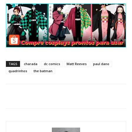
TAGS
charada
dc comics
Matt Reeves
paul dano
quadrinhos
the batman