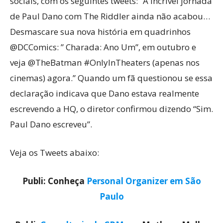
sociais, com os seguintes tweets: “A incrível jornada
de Paul Dano com The Riddler ainda não acabou…
Desmascare sua nova história em quadrinhos
@DCComics: ” Charada: Ano Um”, em outubro e
veja @TheBatman #OnlyInTheaters (apenas nos
cinemas) agora.” Quando um fã questionou se essa
declaração indicava que Dano estava realmente
escrevendo a HQ, o diretor confirmou dizendo “Sim.
Paul Dano escreveu”.
Veja os Tweets abaixo:
Publi: Conheça
Personal Organizer em São
Paulo