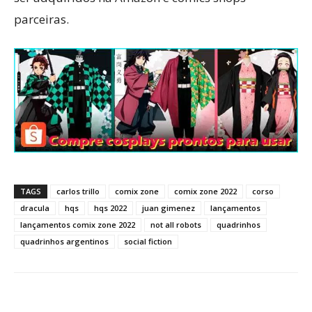
parceiras.
TAGS
carlos trillo
comix zone
comix zone 2022
corso
dracula
hqs
hqs 2022
juan gimenez
lançamentos
lançamentos comix zone 2022
not all robots
quadrinhos
quadrinhos argentinos
social fiction