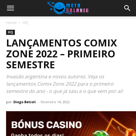
Home
HQ
HQ
LANÇAMENTOS COMIX
ZONE 2022 – PRIMEIRO
SEMESTRE
Invasão argentina e novos autores. Veja os
lançamentos Comix Zone 2022 para o primeiro
semestre do ano - o que já saiu e o que vem por ai!
por
Diego Betioli
-
fevereiro 14, 2022