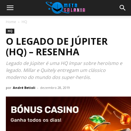
Home
HQ
HQ
O LEGADO DE JÚPITER
(HQ) – RESENHA
Legado de Júpiter é uma HQ ímpar sobre heroísmo e
legado. Millar e Quitely entregam um clássico
moderno do mundo dos super-heróis.
por
André Betioli
-
dezembro 28, 2019