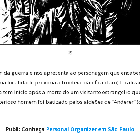
im da guerra e nos apresenta ao personagem que encabeça 
 localidade próxima à fronteia, não fica claro) locali
a tem início após a morte de um visitante estrangeiro q
rioso homem foi batizado pelos aldeões de “Anderer” (do
Publi: Conheça
Personal Organizer em São Paulo