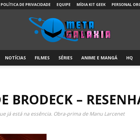
POLÍTICA DE PRIVACIDADE
EQUIPE
MÍDIA KIT GEEK
PERSONAL OR
NOTÍCIAS
FILMES
SÉRIES
ANIME E MANGÁ
HQ
Meta
DE BRODECK – RESENH
Galáxia:
e já está na essência. Obra-prima de Manu Larcenet