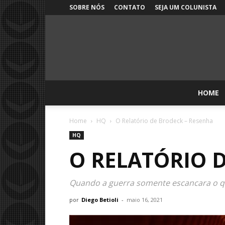
SOBRE NÓS
CONTATO
SEJA UM COLUNISTA
HOME
Home
HQ
O Relatório de Brodeck – Resenha
HQ
O RELATÓRIO 
Quando a guerra somente escancara o qu
por
Diego Betioli
-
maio 16, 2021