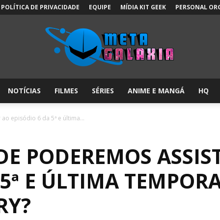
POLÍTICA DE PRIVACIDADE
EQUIPE
MÍDIA KIT GEEK
PERSONAL OR
NOTÍCIAS
FILMES
SÉRIES
ANIME E MANGÁ
HQ
Meta
o episódio 6 da 5ª e última...
E PODEREMOS ASSIST
Galáxia:
 5ª E ÚLTIMA TEMPOR
RY?