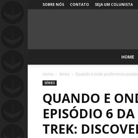
SOBRE NÓS
CONTATO
SEJA UM COLUNISTA
HOME
Home
Séries
Quando e onde poderemos assistir a
SÉRIES
QUANDO E OND
EPISÓDIO 6 DA
TREK: DISCOVE