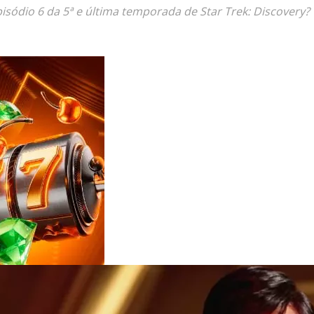
Reviews
ódio 6 da 5ª e última temporada de Star Trek: Discovery? 
e
notícias
sobre