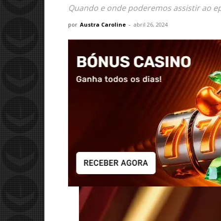
Quando e onde poderemos assistir ao epis
por
Austra Caroline
-
abril 26, 2024