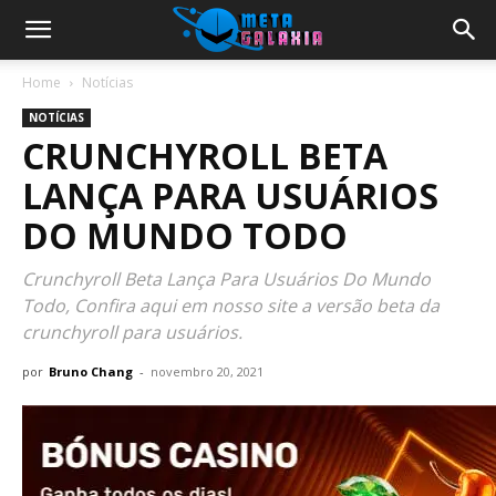
Home
Notícias
NOTÍCIAS
CRUNCHYROLL BETA
LANÇA PARA USUÁRIOS
DO MUNDO TODO
Crunchyroll Beta Lança Para Usuários Do Mundo
Todo, Confira aqui em nosso site a versão beta da
crunchyroll para usuários.
por
Bruno Chang
-
novembro 20, 2021