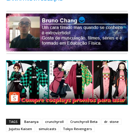
TAGS
Bananya
crunchyroll
Crunchyroll Beta
dr. stone
Jujutsu Kaisen
simulcasts
Tokyo Revengers