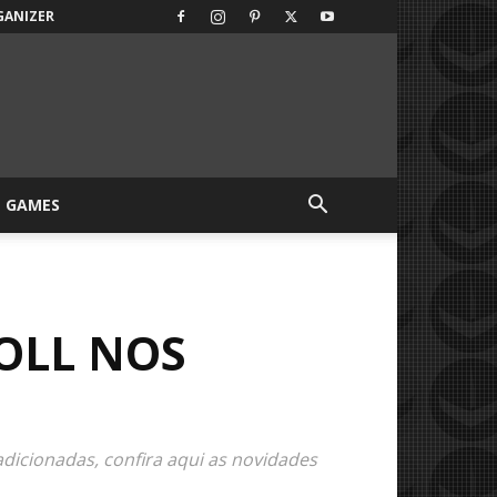
GANIZER
GAMES
OLL NOS
icionadas, confira aqui as novidades