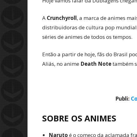
Hoje vamos falar da Dublagens chegam
A
Crunchyroll
, a marca de animes ma
distribuidoras de cultura pop mundial
séries de animes de todos os tempos.
Então a partir de hoje, fãs do Brasil po
Aliás, no anime
Death Note
também se
Publi:
Co
SOBRE OS ANIMES
Naruto
é o começo da aclamada fra