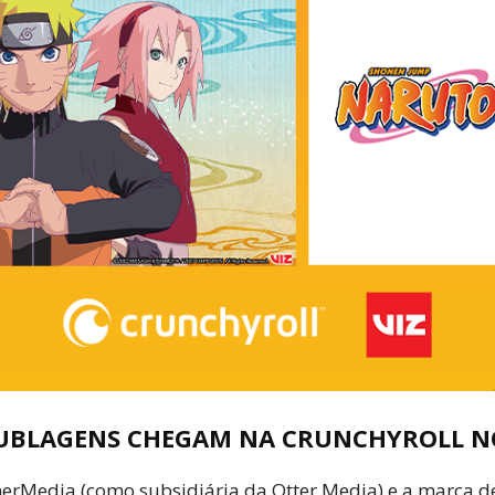
UBLAGENS CHEGAM NA CRUNCHYROLL N
erMedia (como subsidiária da Otter Media) e a marca 