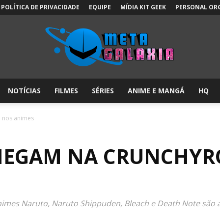
POLÍTICA DE PRIVACIDADE
EQUIPE
MÍDIA KIT GEEK
PERSONAL OR
NOTÍCIAS
FILMES
SÉRIES
ANIME E MANGÁ
HQ
Meta
l nos animes
HEGAM NA CRUNCHYR
Galáxia:
imes Naruto, Naruto Shippuden, Bleach e Death Note são ad