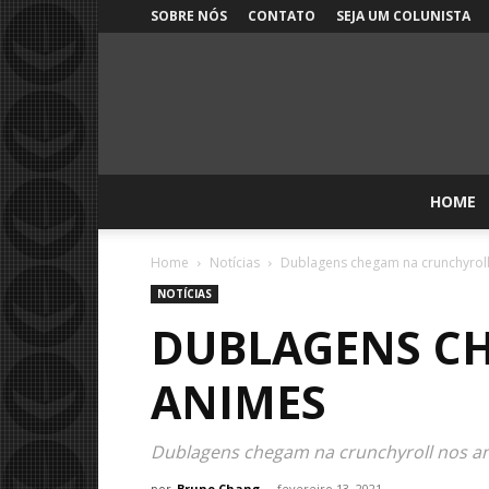
SOBRE NÓS
CONTATO
SEJA UM COLUNISTA
HOME
Home
Notícias
Dublagens chegam na crunchyrol
NOTÍCIAS
DUBLAGENS C
ANIMES
Dublagens chegam na crunchyroll nos an
por
Bruno Chang
-
fevereiro 13, 2021