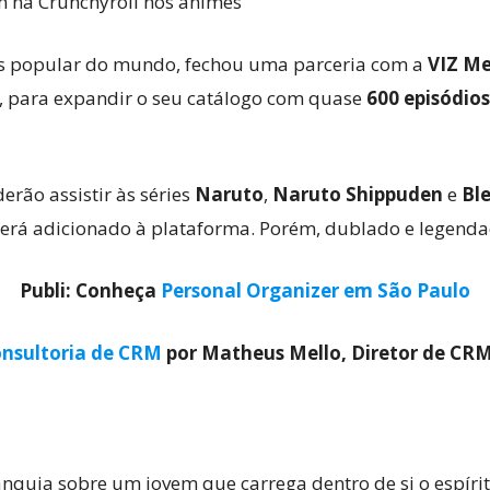
 na Crunchyroll nos animes
is popular do mundo, fechou uma parceria com a
VIZ M
, para expandir o seu catálogo com quase
600 episódio
derão assistir às séries
Naruto
,
Naruto Shippuden
e
Bl
rá adicionado à plataforma. Porém, dublado e legendad
Publi: Conheça
Personal Organizer em São Paulo
nsultoria de CRM
por Matheus Mello, Diretor de CR
nquia sobre um jovem que carrega dentro de si o espíri