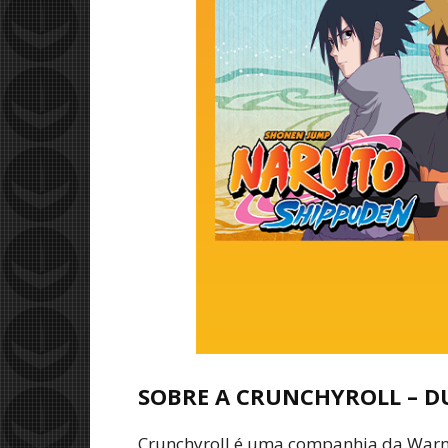
SOBRE A CRUNCHYROLL
– D
Crunchyroll é uma companhia da Warn