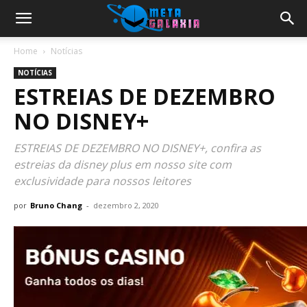
Home
Notícias
NOTÍCIAS
ESTREIAS DE DEZEMBRO
NO DISNEY+
ESTREIAS DE DEZEMBRO NO DISNEY+, confira as
estreias da disney plus em nosso site com
exclusividade para nossos leitores
por
Bruno Chang
-
dezembro 2, 2020