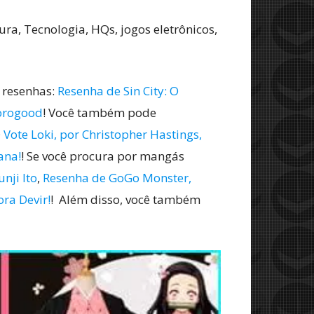
ra, Tecnologia, HQs, jogos eletrônicos,
 resenhas:
Resenha de Sin City: O
horogood
! Você também pode
Vote Loki, por Christopher Hastings,
ana!
! Se você procura por mangás
nji Ito
,
Resenha de GoGo Monster,
ra Devir!
! Além disso, você também