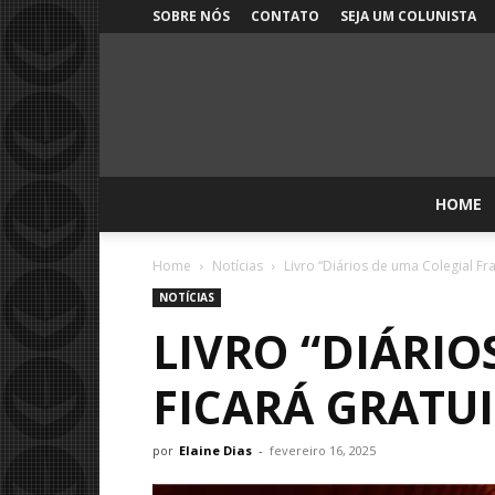
SOBRE NÓS
CONTATO
SEJA UM COLUNISTA
HOME
Home
Notícias
Livro “Diários de uma Colegial Fr
NOTÍCIAS
LIVRO “DIÁRIO
FICARÁ GRATU
por
Elaine Dias
-
fevereiro 16, 2025