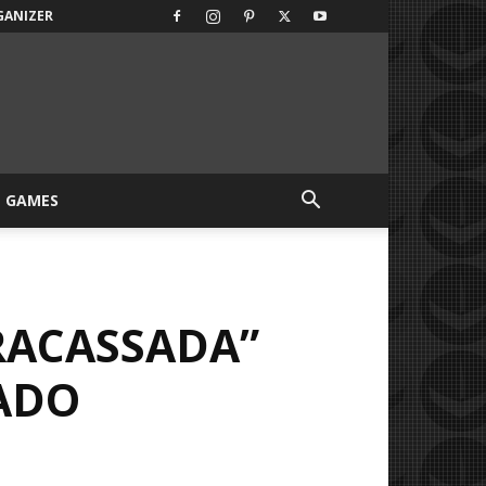
GANIZER
GAMES
FRACASSADA”
TADO