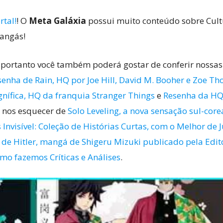
rtal!
! O
Meta Galáxia
possui muito conteúdo sobre Cultu
mangás!
 portanto você também poderá gostar de conferir nossas
senha de Rain, HQ por Joe Hill, David M. Booher e Zoe T
gnífica, HQ da franquia Stranger Things
e
Resenha da HQ 
 nos esquecer de
Solo Leveling, a nova sensação sul-core
Invisível: Coleção de Histórias Curtas, com o Melhor de Ju
de Hitler, mangá de Shigeru Mizuki publicado pela Edito
omo fazemos Críticas e Análises
.