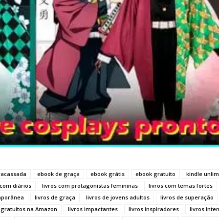
Fracassada
ebook de graça
ebook grátis
ebook gratuito
kindle unlim
 com diários
livros com protagonistas femininas
livros com temas fortes
emporânea
livros de graça
livros de jovens adultos
livros de superação
s gratuitos na Amazon
livros impactantes
livros inspiradores
livros inte