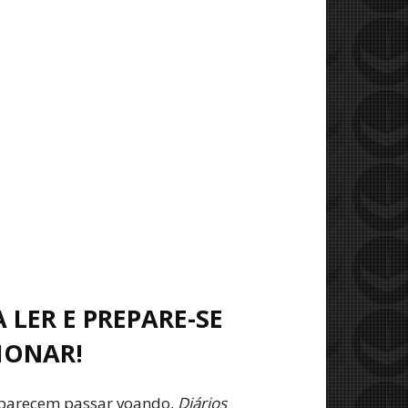
 LER E PREPARE-SE
IONAR!
parecem passar voando,
Diários