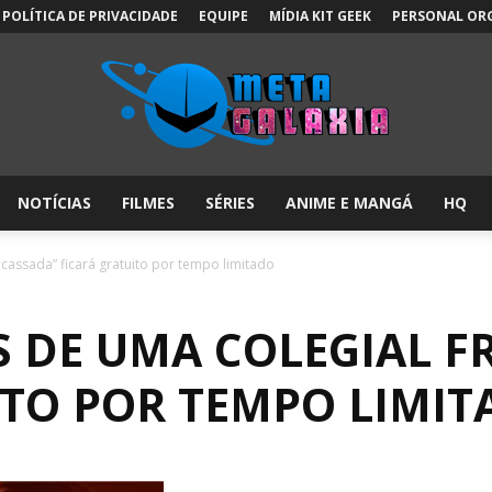
POLÍTICA DE PRIVACIDADE
EQUIPE
MÍDIA KIT GEEK
PERSONAL OR
NOTÍCIAS
FILMES
SÉRIES
ANIME E MANGÁ
HQ
Meta
acassada” ficará gratuito por tempo limitado
S DE UMA COLEGIAL 
Galáxia:
ITO POR TEMPO LIMI