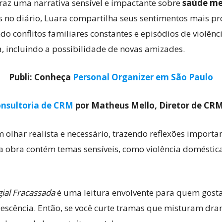
traz uma narrativa sensível e impactante sobre
saúde men
s no diário, Luara compartilha seus sentimentos mais p
ndo conflitos familiares constantes e episódios de violê
Cultura
, incluindo a possibilidade de novas amizades.
Publi: Conheça
Personal Organizer em São Paulo
nsultoria de CRM
por Matheus Mello, Diretor de CR
Pop!
olhar realista e necessário, trazendo reflexões importa
 a obra contém temas sensíveis, como violência domésti
ial Fracassada
é uma leitura envolvente para quem gosta
scência. Então, se você curte tramas que misturam dram