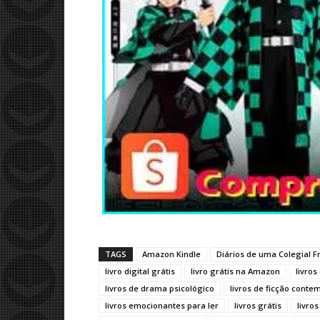
TAGS
Amazon Kindle
Diários de uma Colegial 
livro digital grátis
livro grátis na Amazon
livros
livros de drama psicológico
livros de ficção cont
livros emocionantes para ler
livros grátis
livro