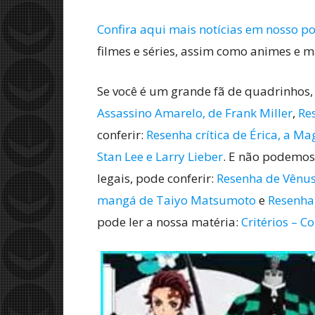
Confira aqui mais notícias em nosso po
filmes e séries, assim como animes e 
Se você é um grande fã de quadrinhos,
Assassino Amarelo, de Frank Miller
,
Re
conferir:
Resenha crítica de Érica, a Ma
Stan Lee e Larry Lieber
. E não podemos
legais, pode conferir:
Resenha de Vênus 
mangá de Taiyo Matsumoto
e
Resenha 
pode ler a nossa matéria:
Critérios – C