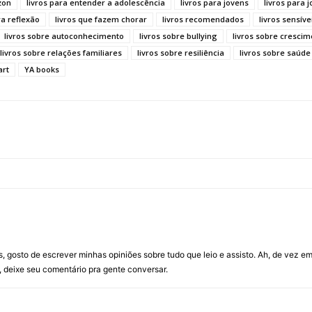
zon
livros para entender a adolescência
livros para jovens
livros para j
ra reflexão
livros que fazem chorar
livros recomendados
livros sensíve
livros sobre autoconhecimento
livros sobre bullying
livros sobre cresci
livros sobre relações familiares
livros sobre resiliência
livros sobre saúde
art
YA books
 gosto de escrever minhas opiniões sobre tudo que leio e assisto. Ah, de vez 
, deixe seu comentário pra gente conversar.