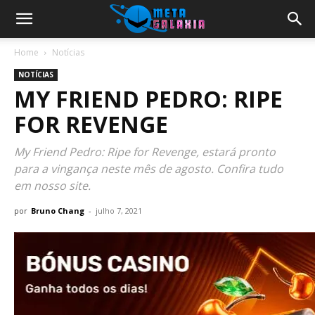
Home
Notícias
NOTÍCIAS
MY FRIEND PEDRO: RIPE
FOR REVENGE
My Friend Pedro: Ripe for Revenge, estará pronto
para a vingança neste mês de agosto. Confira tudo
em nosso site.
por
Bruno Chang
-
julho 7, 2021