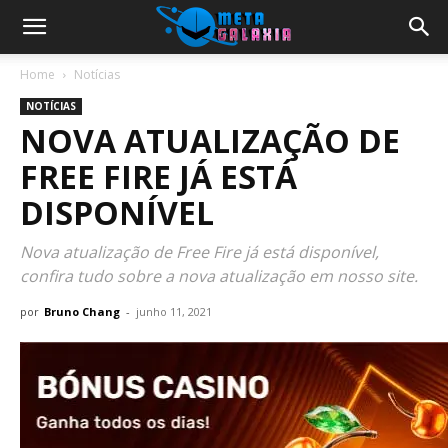
Home
Notícias
NOTÍCIAS
NOVA ATUALIZAÇÃO DE
FREE FIRE JÁ ESTÁ
DISPONÍVEL
Nova atualização de Free Fire já está disponível,
confira tudo sobre a nova atualização em nosso site.
por
Bruno Chang
-
junho 11, 2021