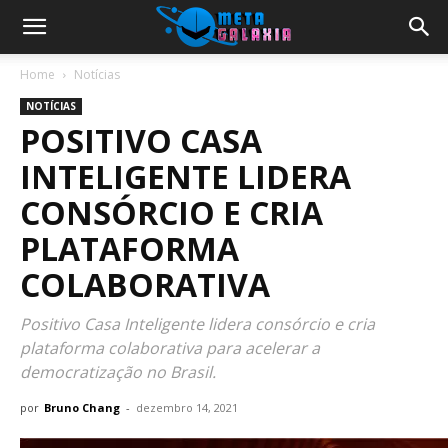
Home
Notícias
NOTÍCIAS
POSITIVO CASA
INTELIGENTE LIDERA
CONSÓRCIO E CRIA
PLATAFORMA
COLABORATIVA
Positivo Casa Inteligente lidera consórcio e cria
plataforma colaborativa para acelerar a
democratização no Brasil.
por
Bruno Chang
-
dezembro 14, 2021