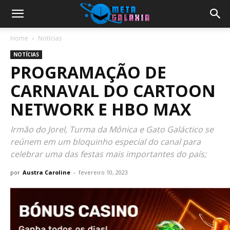
Home
Notícias
NOTÍCIAS
PROGRAMAÇÃO DE
CARNAVAL DO CARTOON
NETWORK E HBO MAX
Irmão do Jorel, Turma da Mônica e Gato Galáctico se
reúnem em um bloquinho especial do canal para
celebrar uma das festas mais importantes do país;
por
Austra Caroline
-
fevereiro 10, 2023