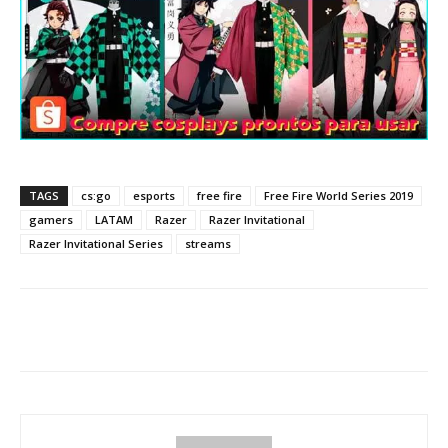
TAGS
cs:go
esports
free fire
Free Fire World Series 2019
gamers
LATAM
Razer
Razer Invitational
Razer Invitational Series
streams