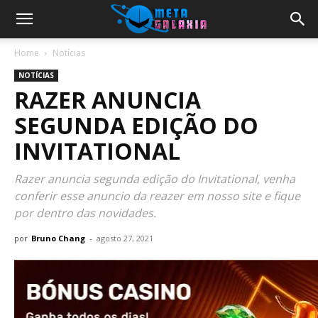
Home
Notícias
NOTÍCIAS
RAZER ANUNCIA
SEGUNDA EDIÇÃO DO
INVITATIONAL
Razer anuncia segunda edição do Invitational, venha
conferir esse anuncio da reazer em nosso site e fique
por dentro das novidades.
por
Bruno Chang
-
agosto 27, 2021